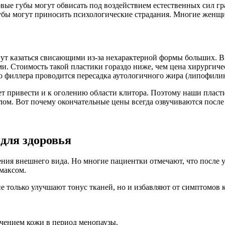
ые губы могут обвисать под воздействием естественных сил гр
убы могут приносить психологические страдания. Многие женщин
ут казаться свисающими из-за нехарактерной формы больших. Вм
и. Стоимость такой пластики гораздо ниже, чем цена хирургиче
о филлера проводится пересадка аутологичного жира (липофилин
т привести и к оголению области клитора. Поэтому наши пласт
м. Вот почему окончательные цены всегда озвучиваются после 
для здоровья
ния внешнего вида. Но многие пациентки отмечают, что после 
максом.
е только улучшают тонус тканей, но и избавляют от симптомов 
чением кожи в период менопаузы.