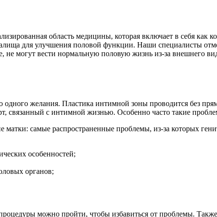
лизированная область медицины, которая включает в себя как к
галища для улучшения половой функции. Наши специалисты отме
 не могут вести нормальную половую жизнь из-за внешнего вид
чно одного желания. Пластика интимной зоны проводится без пр
т, связанный с интимной жизнью. Особенно часто такие пробл
е матки: самые распространенные проблемы, из-за которых гени
тических особенностей;
оловых органов;
е процедуры можно пройти, чтобы избавиться от проблемы. Такж