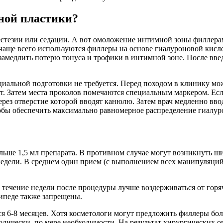
ной пластики?
тезии или седации. А вот омоложение интимной зоны филлерами
чаще всего используются филлеры на основе гиалуроновой кисл
 замедлить потерю тонуса и трофики в интимной зоне. После вв
иальной подготовки не требуется. Перед походом в клинику мо
т. Затем места проколов помечаются специальным маркером. Есл
ерез отверстие которой вводят канюлю. Затем врач медленно вв
обы обеспечить максимально равномерное распределение гиалур
ольше 1,5 мл препарата. В противном случае могут возникнуть 
недели. В среднем один прием (с выполнением всех манипуляций)
 течение недели после процедуры лучше воздерживаться от горяч
сипеде также запрещены.
 6-8 месяцев. Хотя косметологи могут предложить филлеры боле
дически, по мере необходимости. На результат хирургических о