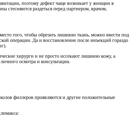
авитации, поэтому дефект чаще возникает у женщин в
ы стесняются раздеться перед партнером, врачом,
есто того, чтобы обрезать лишнюю ткань, можно ввести под
ской операции. Да и восстановление после инъекций гораздо
г).
ические хирурги и не просто иссекают лишнюю кожу, а
личного осмотра и консультации.
уколов филлеров проявляются и другие положительные
климакса: