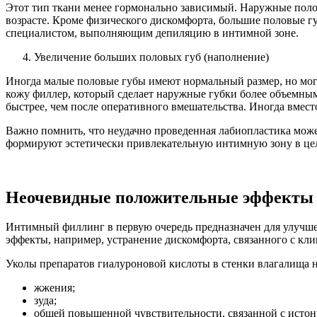
Этот тип ткани менее гормонально зависимый. Наружные полов
возрасте. Кроме физического дискомфорта, большие половые г
специалистом, выполняющим депиляцию в интимной зоне.
Увеличение больших половых губ (наполнение)
Иногда малые половые губы имеют нормальный размер, но мог
кожу филлер, который сделает наружные губки более объемным
быстрее, чем после оперативного вмешательства. Иногда вмест
Важно помнить, что неудачно проведенная лабиопластика може
формируют эстетически привлекательную интимную зону в цело
Неочевидные положительные эффекты 
Интимный филлинг в первую очередь предназначен для улучше
эффекты, например, устранение дискомфорта, связанного с кли
Уколы препаратов гиалуроновой кислоты в стенки влагалища н
жжения;
зуда;
общей повышенной чувствительности, связанной с истон