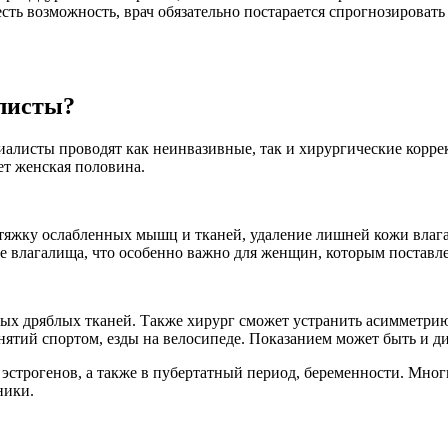
сть возможность, врач обязательно постарается спрогнозировать 
листы?
иалисты проводят как неинвазивные, так и хирургические корр
т женская половина.
тяжку ослабленных мышц и тканей, удаление лишней кожи влага
е влагалища, что особенно важно для женщин, которым поставле
ных дряблых тканей. Также хирург сможет устранить асимметри
ятий спортом, езды на велосипеде. Показанием может быть и ди
эстрогенов, а также в пубертатный период, беременности. Мно
ники.