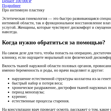
Цена
от 100 000 ₽
Подробнее
Про интимную пластику
Эстетическая гинекология — это быстро развивающаяся специа
интимной области, так и функциональное восстановление вла
услугой. Женщины, которые чувствуют дискомфорт и смущение,
навсегда.
Когда нужно обратиться за помощью?
На самом деле для того, чтобы попасть на операцию, достато
клинику, если ощущаете моральный или физический дискомфор
Вялость тканей наружной области половых органов, провисани
именно беременность и роды, но врачи выделяют и другие:
нарушение естественной структуры коллагена из-за гене
быстрый набор и потеря веса;
хроническое раздражение, дистрофия тканей наружных п
период менопаузы;
курение;
естественные процессы старения.
На консультации врач проведет осмотр, расскажет о том, каки