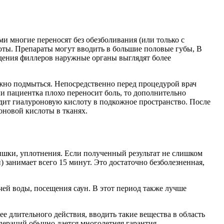
 многие переносят без обезболивания (или только с
оты. Препараты могут вводить в большие половые губы, В
едения филлеров наружные органы выглядят более
жно подмыться. Непосредственно перед процедурой врач
и пациентка плохо переносит боль, то дополнительно
одит гиалуроновую кислоту в подкожное пространство. После
оновой кислоты в тканях.
шишки, уплотнения. Если полученный результат не слишком
 занимает всего 15 минут. Это достаточно безболезненная,
ей воды, посещения саун. В этот период также лучше
е длительного действия, вводить такие вещества в область
пераций обычно дается многолетняя гарантия.