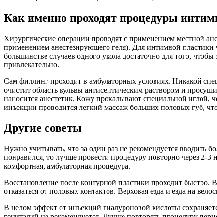
Как именно проходят процедуры интим
Хирургические операции проводят с применением местной анес
применением анестезирующего геля). Для интимной пластики 
большинстве случаев одного укола достаточно для того, чтобы
привлекательно.
Сам филлинг проходит в амбулаторных условиях. Никакой спец
очистит область вульвы антисептическим раствором и просуши
наносится анестетик. Кожу прокалывают специальной иглой, ч
инъекции проводится легкий массаж больших половых губ, чт
Другие советы
Нужно учитывать, что за один раз не рекомендуется вводить б
понравился, то лучше провести процедуру повторно через 2-3 
комфортная, амбулаторная процедура.
Восстановление после контурной пластики проходит быстро. В
отказаться от половых контактов. Верховая езда и езда на вело
В целом эффект от инъекций гиалуроновой кислоты сохраняется
гениталий не рекомендуется. Лучше повторять процедуру перио