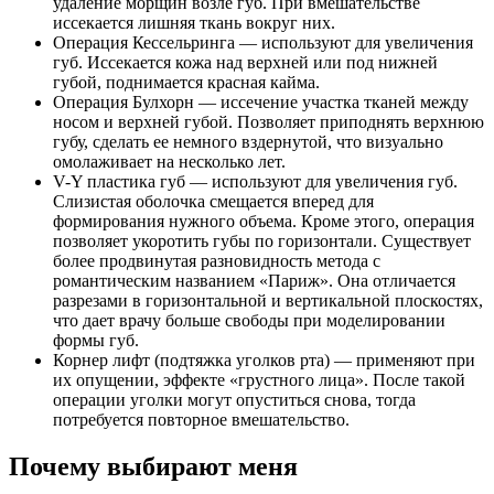
удаление морщин возле губ. При вмешательстве
иссекается лишняя ткань вокруг них.
Операция Кессельринга — используют для увеличения
губ. Иссекается кожа над верхней или под нижней
губой, поднимается красная кайма.
Операция Булхорн — иссечение участка тканей между
носом и верхней губой. Позволяет приподнять верхнюю
губу, сделать ее немного вздернутой, что визуально
омолаживает на несколько лет.
V-Y пластика губ — используют для увеличения губ.
Слизистая оболочка смещается вперед для
формирования нужного объема. Кроме этого, операция
позволяет укоротить губы по горизонтали. Существует
более продвинутая разновидность метода с
романтическим названием «Париж». Она отличается
разрезами в горизонтальной и вертикальной плоскостях,
что дает врачу больше свободы при моделировании
формы губ.
Корнер лифт (подтяжка уголков рта) — применяют при
их опущении, эффекте «грустного лица». После такой
операции уголки могут опуститься снова, тогда
потребуется повторное вмешательство.
Почему выбирают меня